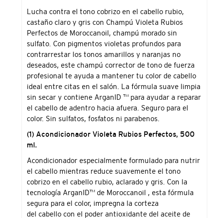
de
Lucha contra el tono cobrizo en el cabello rubio,
compra
castaño claro y gris con Champú Violeta Rubios
Perfectos de Moroccanoil, champú morado sin
sulfato. Con pigmentos violetas profundos para
contrarrestar los tonos amarillos y naranjas no
deseados, este champú corrector de tono de fuerza
profesional te ayuda a mantener tu color de cabello
ideal entre citas en el salón. La fórmula suave limpia
sin secar y contiene ArganID ™ para ayudar a reparar
el cabello de adentro hacia afuera. Seguro para el
color. Sin sulfatos, fosfatos ni parabenos.
(1) Acondicionador Violeta Rubios Perfectos, 500
ml.
Acondicionador especialmente formulado para nutrir
el cabello mientras reduce suavemente el tono
cobrizo en el cabello rubio, aclarado y gris. Con la
tecnología ArganID™ de Moroccanoil , esta fórmula
segura para el color, impregna la corteza
del cabello con el poder antioxidante del aceite de