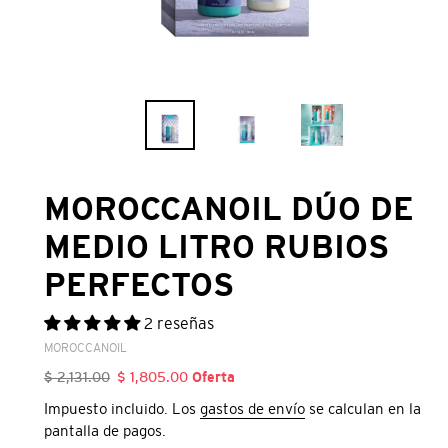
MOROCCANOIL DÚO DE
MEDIO LITRO RUBIOS
PERFECTOS
2 reseñas
VENDEDOR
MOROCCANOIL
Precio
$ 2,131.00
Precio
$ 1,805.00
Oferta
habitual
de
Impuesto incluido. Los
gastos de envío
se calculan en la
oferta
pantalla de pagos.