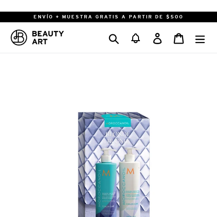
Ir
directamente
ENVÍO + MUESTRA GRATIS A PARTIR DE $500
al
Buscar
Ingresar
Carrito
contenido