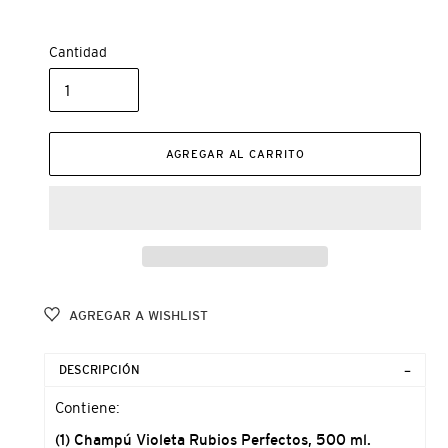
Cantidad
AGREGAR AL CARRITO
AGREGAR A WISHLIST
Agregando
el
DESCRIPCIÓN
producto
a
Contiene:
tu
(1) Champú Violeta Rubios Perfectos, 500 ml.
carrito