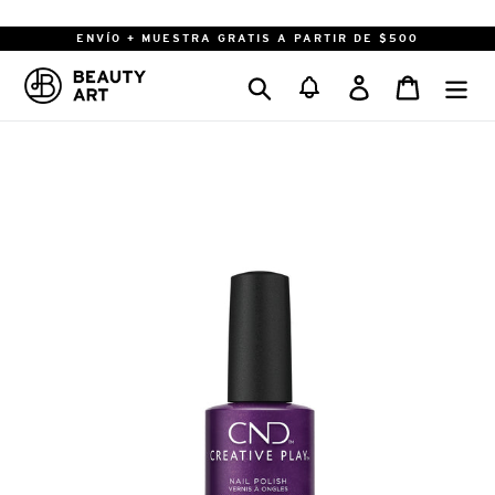
Ir
directamente
ENVÍO + MUESTRA GRATIS A PARTIR DE $500
al
Buscar
Ingresar
Carrito
contenido