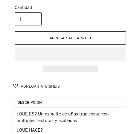
Cantidad
AGREGAR AL CARRITO
AGREGAR A WISHLIST
Agregando
el
DESCRIPCIÓN
producto
a
¿QUE ES? Un esmalte de uñas tradicional con
tu
múltiples texturas y acabados.
carrito
¿QUE HACE?
de