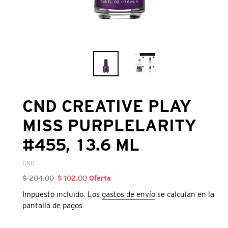
CND CREATIVE PLAY
MISS PURPLELARITY
#455, 13.6 ML
VENDEDOR
CND
Precio
$ 204.00
Precio
$ 102.00
Oferta
habitual
de
Impuesto incluido. Los
gastos de envío
se calculan en la
oferta
pantalla de pagos.