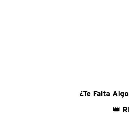
¿Te Falta Algo
👑 R