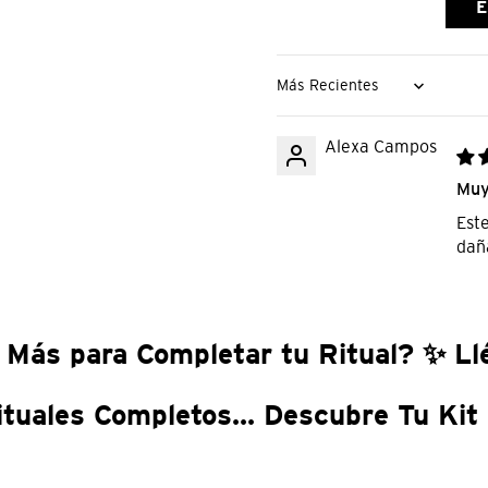
E
Sort by
Alexa Campos
Muy
Est
dañ
 Más para Completar tu Ritual? ✨ Llé
ituales Completos... Descubre Tu Kit 