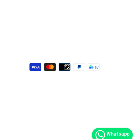
Métodos
de
pago
Whatsapp