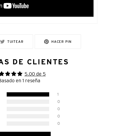
R
TUITEAR
PINEAR
TUITEAR
HACER PIN
EN
EN
TWITTER
PINTEREST
AS DE CLIENTES
5.00 de 5
Basado en 1 reseña
1
0
0
0
0