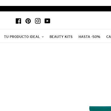
Ir
directamente
al
Facebook
Pinterest
Instagram
YouTube
contenido
TU PRODUCTO IDEAL
BEAUTY KITS
HASTA -50%
CA