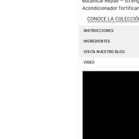
Botanical Repair™ Streng
tu
Acondicionador fortifican
carrito
CONOCE LA COLECCIÓ
de
compra
INSTRUCCIONES
INGREDIENTES
VISITA NUESTRO BLOG
VIDEO