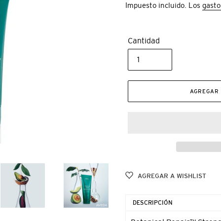
Impuesto incluido. Los
gasto
Cantidad
AGREGAR 
AGREGAR A WISHLIST
Agregando
el
DESCRIPCIÓN
producto
a