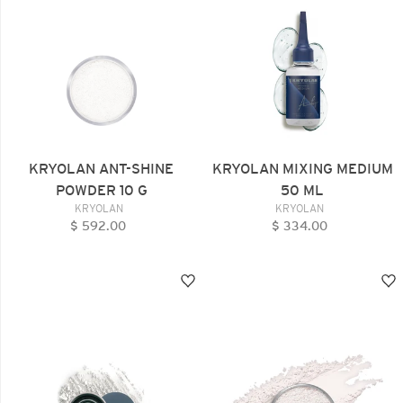
POWDER
50
10
ML
G
KRYOLAN ANT-SHINE
KRYOLAN MIXING MEDIUM
POWDER 10 G
50 ML
VENDEDOR
VENDEDOR
KRYOLAN
KRYOLAN
$ 592.00
Precio
$ 334.00
Precio
habitual
habitual
KRYOLAN
KRYOLAN
DIGITAL
TRANSLUCENT
COMPLEXION
POWDER
FINISH,
03
15
GR