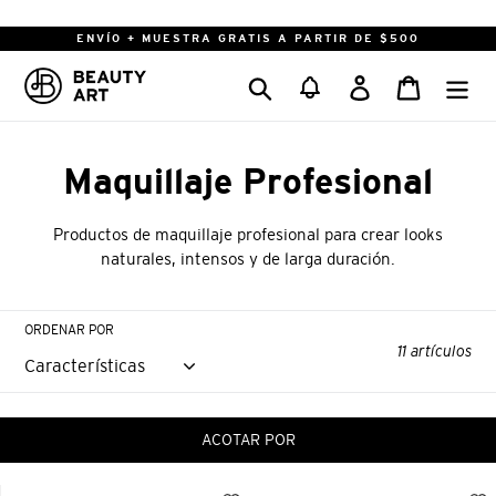
Ir
directamente
ENVÍO + MUESTRA GRATIS A PARTIR DE $500
al
Buscar
Ingresar
Carrito
contenido
Maquillaje Profesional
Productos de maquillaje profesional para crear looks
naturales, intensos y de larga duración.
ORDENAR POR
11 artículos
ACOTAR POR