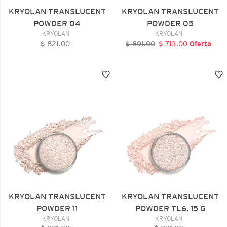
KRYOLAN TRANSLUCENT
KRYOLAN TRANSLUCENT
POWDER 04
POWDER 05
VENDEDOR
VENDEDOR
KRYOLAN
KRYOLAN
$ 821.00
Precio
$ 891.00
Precio
$ 713.00
Precio
Oferta
habitual
habitual
de
oferta
KRYOLAN
KRYOLAN
TRANSLUCENT
TRANSLUCENT
POWDER
POWDER
11
TL6,
15
G
KRYOLAN TRANSLUCENT
KRYOLAN TRANSLUCENT
POWDER 11
POWDER TL6, 15 G
VENDEDOR
VENDEDOR
KRYOLAN
KRYOLAN