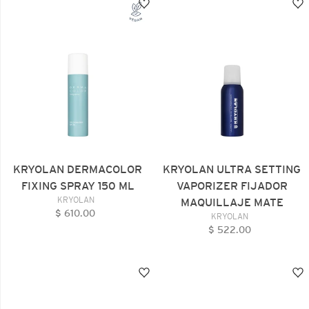
KRYOLAN
KRYOLAN
DERMACOLOR
ULTRA
FIXING
SETTING
SPRAY
VAPORIZER
150
FIJADOR
ML
MAQUILLAJE
MATE
KRYOLAN DERMACOLOR
KRYOLAN ULTRA SETTING
FIXING SPRAY 150 ML
VAPORIZER FIJADOR
VENDEDOR
KRYOLAN
MAQUILLAJE MATE
$ 610.00
Precio
VENDEDOR
KRYOLAN
habitual
$ 522.00
Precio
habitual
KRYOLAN
KRYOLAN
ANT-
MIXING
SHINE
MEDIUM