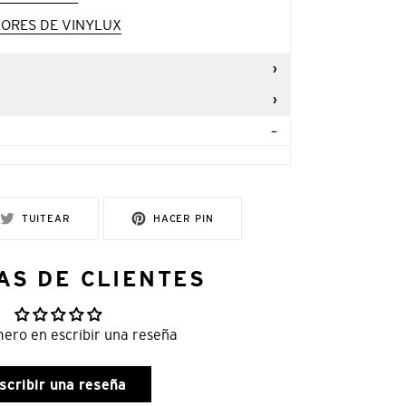
ORES DE VINYLUX
R
TUITEAR
PINEAR
TUITEAR
HACER PIN
EN
EN
TWITTER
PINTEREST
AS DE CLIENTES
mero en escribir una reseña
scribir una reseña