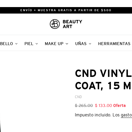
ENVÍO + MUESTRA GRATIS A PARTIR DE $500
BELLO
PIEL
MAKE UP
UÑAS
HERRAMIENTAS
CND VINYL
COAT, 15 
VENDEDOR
CND
Precio
$ 265.00
Precio
$ 133.00
Oferta
habitual
de
Impuesto incluido. Los
gasto
oferta