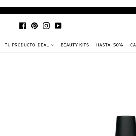
Ir
directamente
al
Facebook
Pinterest
Instagram
YouTube
contenido
TU PRODUCTO IDEAL
BEAUTY KITS
HASTA -50%
CA