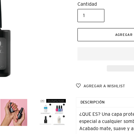
Cantidad
AGREGAR 
AGREGAR A WISHLIST
Agregando
el
DESCRIPCIÓN
producto
a
¿QUE ES? Una capa prote
tu
especial a cualquier so
carrito
Acabado mate, suave y a