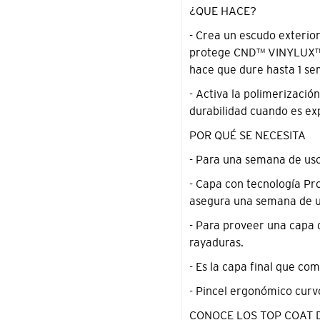
de
¿QUE HACE?
compra
- Crea un escudo exterior
protege CND™ VINYLUX™ 
hace que dure hasta 1 s
- Activa la polimerizació
durabilidad cuando es exp
POR QUÉ SE NECESITA
- Para una semana de u
- Capa con tecnología 
asegura una semana de u
- Para proveer una capa d
rayaduras.
- Es la capa final que c
- Pincel ergonómico curv
CONOCE LOS TOP COAT 