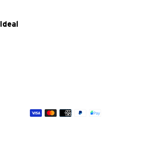
Ideal
Métodos
de
pago