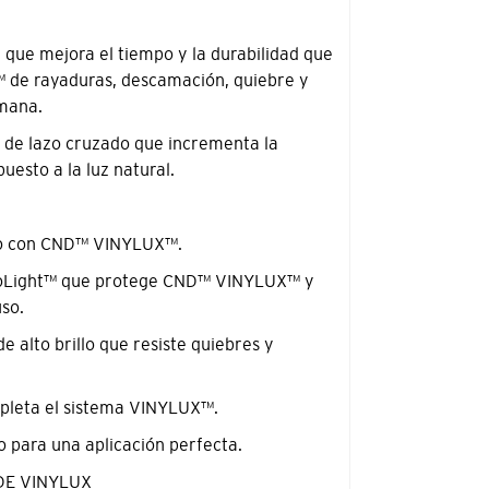
 que mejora el tiempo y la durabilidad que
de rayaduras, descamación, quiebre y
emana.
n de lazo cruzado que incrementa la
uesto a la luz natural.
so con CND™ VINYLUX™.
ProLight™ que protege CND™ VINYLUX™ y
so.
e alto brillo que resiste quiebres y
ompleta el sistema VINYLUX™.
o para una aplicación perfecta.
DE VINYLUX