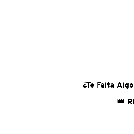
¿Te Falta Algo
👑 R