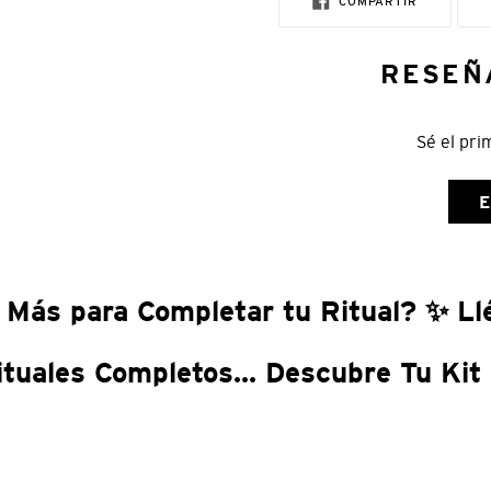
COMPARTIR
EN
FACEBOOK
RESEÑ
Sé el pri
E
 Más para Completar tu Ritual? ✨ Llé
ituales Completos... Descubre Tu Kit 