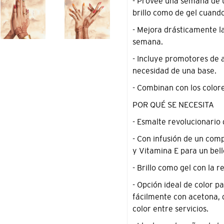
- Provee una semana de us
de
brillo como de gel cuand
compra
- Mejora drásticamente l
semana.
- Incluye promotores de 
necesidad de una base.
- Combinan con los col
POR QUÉ SE NECESITA
- Esmalte revolucionario
- Con infusión de un comp
y Vitamina E para un bell
- Brillo como gel con la 
- Opción ideal de color 
fácilmente con acetona, 
color entre servicios.