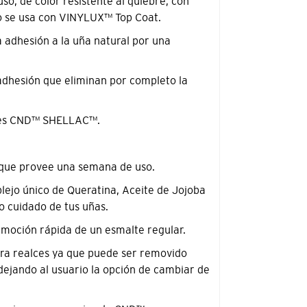
o, de color resistente al quiebre, con
o se usa con VINYLUX™ Top Coat.
a adhesión a la uña natural por una
adhesión que eliminan por completo la
ores CND™ SHELLAC™.
 que provee una semana de uso.
lejo único de Queratina, Aceite de Jojoba
o cuidado de tus uñas.
remoción rápida de un esmalte regular.
para realces ya que puede ser removido
dejando al usuario la opción de cambiar de