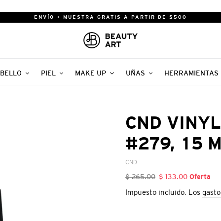
ENVÍO + MUESTRA GRATIS A PARTIR DE $500
BELLO
PIEL
MAKE UP
UÑAS
HERRAMIENTAS
CND VINYL
#279, 15 
VENDEDOR
CND
Precio
$ 265.00
Precio
$ 133.00
Oferta
habitual
de
Impuesto incluido. Los
gasto
oferta