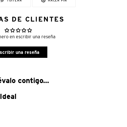
TUITEAR
HACER PIN
EN
EN
TWITTER
PINTEREST
AS DE CLIENTES
mero en escribir una reseña
scribir una reseña
valo contigo...
Ideal