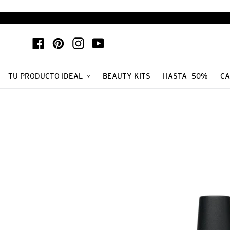
Ir
directamente
al
Facebook
Pinterest
Instagram
YouTube
contenido
TU PRODUCTO IDEAL
BEAUTY KITS
HASTA -50%
CA