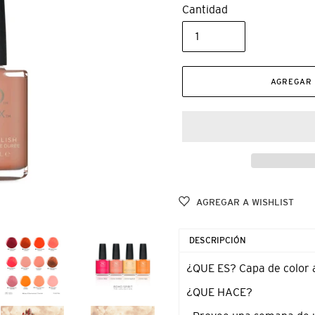
Cantidad
AGREGAR 
AGREGAR A WISHLIST
Agregando
el
DESCRIPCIÓN
producto
a
¿QUE ES? Capa de color a
tu
¿QUE HACE?
carrito