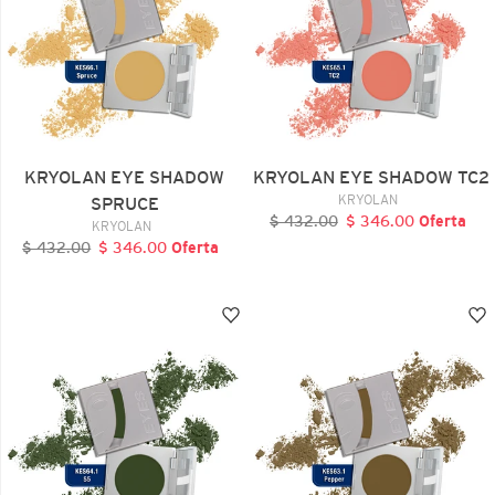
KRYOLAN EYE SHADOW
KRYOLAN EYE SHADOW TC2
VENDEDOR
KRYOLAN
SPRUCE
$ 432.00
Precio
$ 346.00
Precio
Oferta
VENDEDOR
KRYOLAN
habitual
de
$ 432.00
Precio
$ 346.00
Precio
Oferta
oferta
habitual
de
oferta
KRYOLAN
KRYOLAN
EYE
EYE
SHADOW
SHADOW
S5
PEPPER