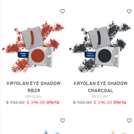
oferta
KRYOLAN
KRYOLAN
EYE
EYE
SHADOW
SHADOW
RB29
CHARCOAL
KRYOLAN EYE SHADOW
KRYOLAN EYE SHADOW
RB29
CHARCOAL
VENDEDOR
VENDEDOR
KRYOLAN
KRYOLAN
$ 432.00
Precio
$ 346.00
Precio
Oferta
$ 432.00
Precio
$ 346.00
Precio
Oferta
habitual
de
habitual
de
oferta
oferta
KRYOLAN
KRYOLAN
EYE
EYE
SHADOW
SHADOW