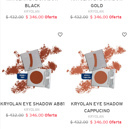
BLACK
GOLD
VENDEDOR
VENDEDOR
KRYOLAN
KRYOLAN
$ 432.00
Precio
$ 346.00
Precio
Oferta
$ 432.00
Precio
$ 346.00
Precio
Oferta
habitual
de
habitual
de
oferta
oferta
KRYOLAN
KRYOLAN
EYE
EYE
SHADOW
SHADOW
AB81
CAPPUCINO
KRYOLAN EYE SHADOW AB81
KRYOLAN EYE SHADOW
VENDEDOR
KRYOLAN
CAPPUCINO
$ 432.00
Precio
$ 346.00
Precio
Oferta
VENDEDOR
KRYOLAN
habitual
de
$ 432.00
Precio
$ 346.00
Precio
Oferta
oferta
habitual
de