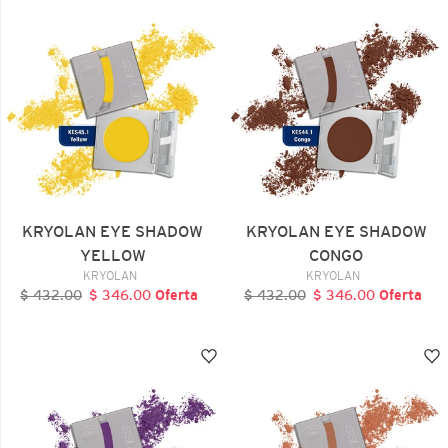
EYE
EYE
SHADOW
SHADOW
YELLOW
CONGO
KRYOLAN EYE SHADOW
KRYOLAN EYE SHADOW
YELLOW
CONGO
VENDEDOR
VENDEDOR
KRYOLAN
KRYOLAN
$ 432.00
Precio
$ 346.00
Precio
Oferta
$ 432.00
Precio
$ 346.00
Precio
Oferta
habitual
de
habitual
de
oferta
oferta
KRYOLAN
KRYOLAN
EYE
EYE
SHADOW
SHADOW
VIOLET
NAPPA