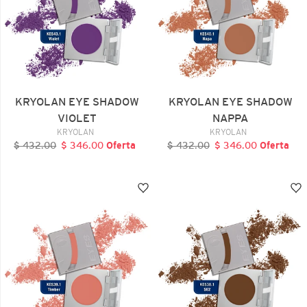
KRYOLAN EYE SHADOW
KRYOLAN EYE SHADOW
VIOLET
NAPPA
VENDEDOR
VENDEDOR
KRYOLAN
KRYOLAN
$ 432.00
Precio
$ 346.00
Precio
Oferta
$ 432.00
Precio
$ 346.00
Precio
Oferta
habitual
de
habitual
de
oferta
oferta
KRYOLAN
KRYOLAN
EYE
EYE
SHADOW
SHADOW
TIMBER
SE2