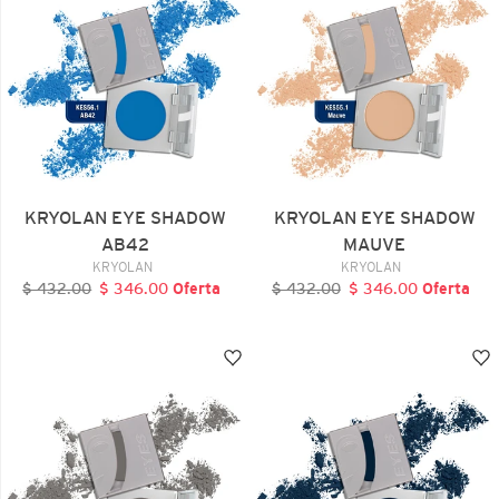
AB42
MAUVE
KRYOLAN EYE SHADOW
KRYOLAN EYE SHADOW
AB42
MAUVE
VENDEDOR
VENDEDOR
KRYOLAN
KRYOLAN
$ 432.00
Precio
$ 346.00
Precio
Oferta
$ 432.00
Precio
$ 346.00
Precio
Oferta
habitual
de
habitual
de
oferta
oferta
KRYOLAN
KRYOLAN
EYE
EYE
SHADOW
SHADOW
GRANITE
DARKBLUE
G