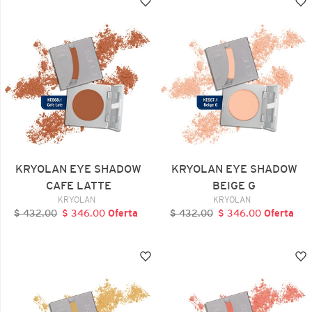
EYE
EYE
SHADOW
SHADOW
CAFE
BEIGE
LATTE
G
KRYOLAN EYE SHADOW
KRYOLAN EYE SHADOW
CAFE LATTE
BEIGE G
VENDEDOR
VENDEDOR
KRYOLAN
KRYOLAN
$ 432.00
Precio
$ 346.00
Precio
Oferta
$ 432.00
Precio
$ 346.00
Precio
Oferta
habitual
de
habitual
de
oferta
oferta
KRYOLAN
KRYOLAN
EYE
EYE
SHADOW
SHADOW
SPRUCE
TC2