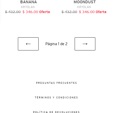
BANANA
MOONDUST
VENDEDOR
VENDEDOR
KRYOLAN
KRYOLAN
$ 432.00
Precio
$ 346.00
Precio
Oferta
$ 432.00
Precio
$ 346.00
Precio
Oferta
habitual
de
habitual
de
oferta
oferta
Página 1 de 2
PREVIOUS
NEXT
PREGUNTAS FRECUENTES
TÉRMINOS Y CONDICIONES
POLÍTICA DE DEVOLUCIONES