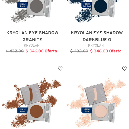
KRYOLAN EYE SHADOW
KRYOLAN EYE SHADOW
GRANITE
DARKBLUE G
VENDEDOR
VENDEDOR
KRYOLAN
KRYOLAN
$ 432.00
Precio
$ 346.00
Precio
Oferta
$ 432.00
Precio
$ 346.00
Precio
Oferta
habitual
de
habitual
de
oferta
oferta
KRYOLAN
KRYOLAN
EYE
EYE
SHADOW
SHADOW
SOMBRA
BEIGE
CACAO