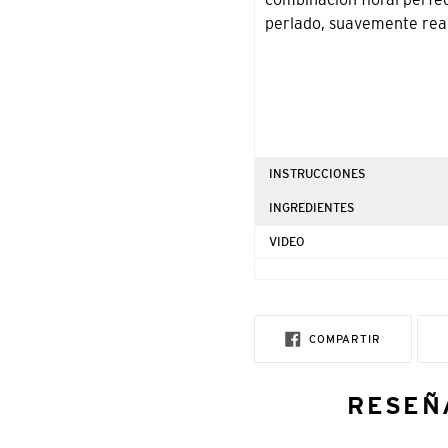
carrito
perlado, suavemente real
de
compra
INSTRUCCIONES
INGREDIENTES
VIDEO
COMPARTI
COMPARTIR
EN
FACEBOOK
RESEÑ