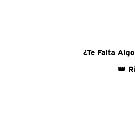
¿Te Falta Algo
👑 R