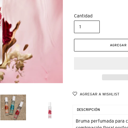
Cantidad
AGREGAR 
AGREGAR A WISHLIST
Agregando
el
DESCRIPCIÓN
producto
a
Bruma perfumada para cab
tu
combinación floral perfec