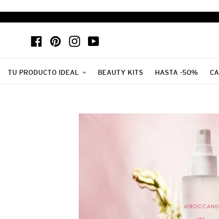
Ir
directamente
al
Facebook
Pinterest
Instagram
YouTube
contenido
TU PRODUCTO IDEAL
BEAUTY KITS
HASTA -50%
CA