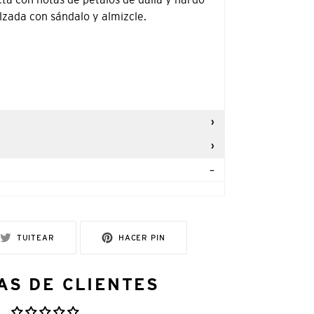
zada con sándalo y almizcle.
R
TUITEAR
PINEAR
TUITEAR
HACER PIN
EN
EN
TWITTER
PINTEREST
AS DE CLIENTES