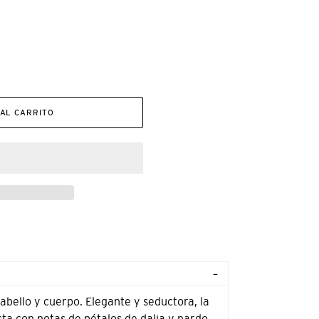
AL CARRITO
ello y cuerpo. Elegante y seductora, la
ta con notas de pétalos de dalia y nardo