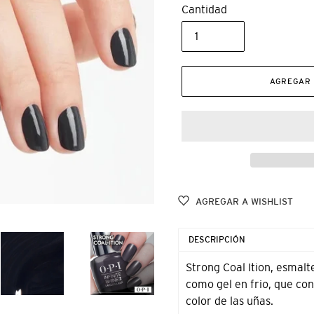
Cantidad
AGREGAR 
AGREGAR A WISHLIST
Agregando
el
DESCRIPCIÓN
producto
a
Strong Coal Ition, esmalt
tu
como gel en frio, que con
carrito
color de las uñas.