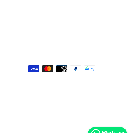
Métodos
de
pago
Whatsapp