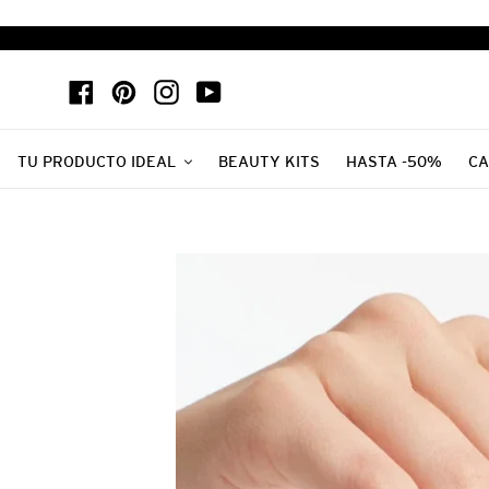
Ir
directamente
al
Facebook
Pinterest
Instagram
YouTube
contenido
TU PRODUCTO IDEAL
BEAUTY KITS
HASTA -50%
CA