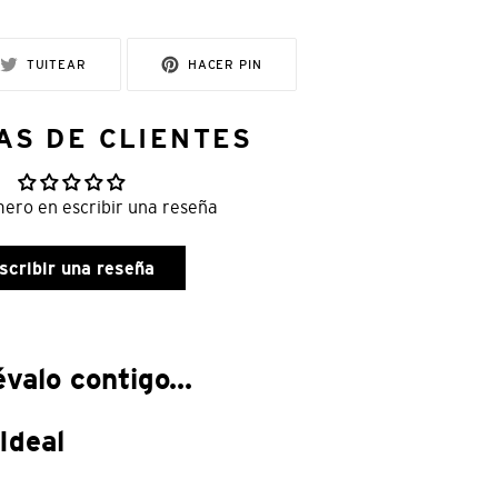
R
TUITEAR
PINEAR
TUITEAR
HACER PIN
EN
EN
TWITTER
PINTEREST
AS DE CLIENTES
mero en escribir una reseña
scribir una reseña
valo contigo...
Ideal