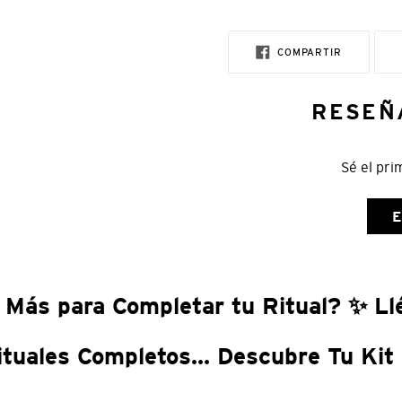
COMPARTI
COMPARTIR
EN
FACEBOOK
RESEÑ
Sé el pri
E
 Más para Completar tu Ritual? ✨ Llé
ituales Completos... Descubre Tu Kit 