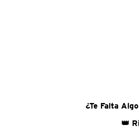
¿Te Falta Algo
👑 R