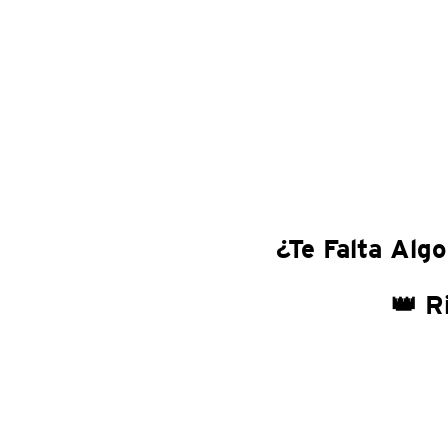
¿Te Falta Algo
👑 R