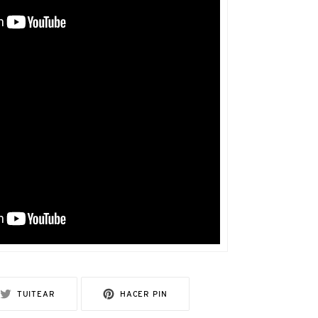
R
TUITEAR
PINEAR
TUITEAR
HACER PIN
EN
EN
TWITTER
PINTEREST