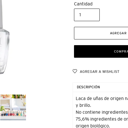
Cantidad
AGREGAR 
COMPR
AGREGAR A WISHLIST
Agregando
el
DESCRIPCIÓN
producto
a
Laca de uñas de origen n
tu
y brillo.
carrito
No contiene ingredientes
de
75,6% ingredientes de or
compra
origen biológico.