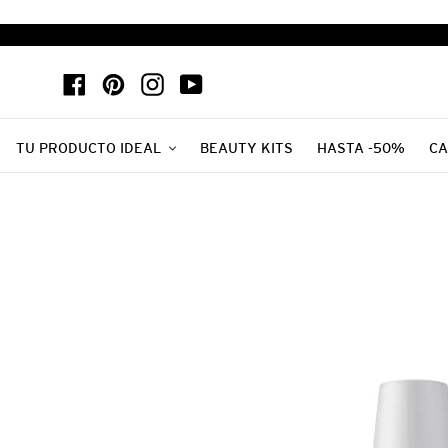
Ir
directamente
al
Facebook
Pinterest
Instagram
YouTube
contenido
TU PRODUCTO IDEAL
BEAUTY KITS
HASTA -50%
CA